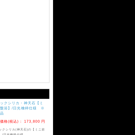
ックシリカ・神天石【ミ
盤浴】/日光檜枠仕様 ※
品
価格(税込)：
173,800 円
ックシリカ(神天石)の【ミニ岩
】/日光檜枠仕様