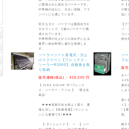
【GAGGENAU】新型食器洗い機掲載
に開発された高出力バーナーです。
※【
中華鍋のほかに、大きい深鍋、フラ
※限
2015年11月28日
ンパンにも適しています。
込): 
自己温度制御型【半導体ヒーター/(株)ダイナテック製】取り扱い開
巨大なガス・バーナーは最高出力6
【ブ
キロワットで、3連のバーナーで構
ゾ・
2015年07月10日
成されています。
コン
【TMW Exterior/ガーデニング】のコーナーを【TMW/NETSHOP
中華料理の仕上がりの決め手になる
枠仕
素早い炒め料理に威力を発揮しま
す。
2015年04月01日
ソーラーシート発電式・日よ
ソー
ブラックシリカ・神天石“ミニ岩盤浴”・・・【日光檜枠仕様】新発売
けスクリーン【フレックス・
ブル 
ブラックシリカ(神天石)の【ミニ岩盤浴】/日光檜枠仕様
ソーラーR2000】:自動巻き取
販売
※【日光檜枠仕様】新発売!
り収納
※限定5台:新発売・特別価格(税込): 118,800 円
オー
販売価格(税込)：
418,000 円
￥25
【ブラックシリカ】約3cm粒のテラゾ・プレート(30cm角)
【 FLEX SOLAR “R”/フレック
展示
コンパクトな【ミニ岩盤浴/日光檜枠仕様】新発売!
ス・ソーラー・アール 】 “受注生
しま
産品”
★北海道上ノ国町産の希少天然石【神天石】を使用!
使い
★化学物質排除の国産銘木【日光檜】枠を採用!
☀☀☀直射日光を程よく遮り、夏
ト】
★ご家庭用、パーソナル岩盤浴として・・・
場も涼しく【快適発電】/マンショ
/【
★業務用・施設用、足裏岩盤浴として・・・
ンにも最適です!☀☀☀
迎。
オープンプライス(参考上代;￥400,000)の処、
【 サンシェード 】 + 【 ソー
椅子
【日光檜】枠仕様:新発売特別価格:￥118,800_(税込)