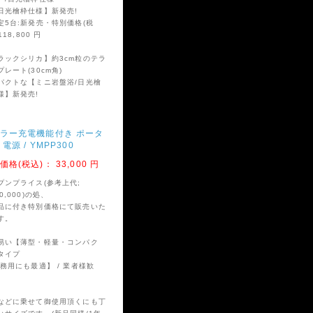
日光檜枠仕様】新発売!
定5台:新発売・特別価格(税
118,800 円
始
ラックシリカ】約3cm粒のテラ
プレート(30cm角)
パクトな【ミニ岩盤浴/日光檜
】に新設
様】新発売!
ラー充電機能付き ポータ
!
電源 / YMPP300
価格(税込)：
33,000 円
プンプライス(参考上代;
0,000)の処、
品に付き特別価格にて販売いた
す。
易い【薄型・軽量・コンパク
タイプ
業務用にも最適】 / 業者様歓
などに乗せて御使用頂くにも丁