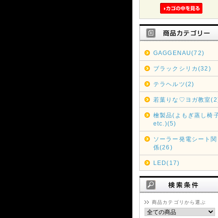
GAGGENAU(72)
ブラックシリカ(32)
テラヘルツ(2)
若葉りな♡ヨガ教室(2
檜製品(よもぎ蒸し椅
etc.)(5)
ソーラー発電シート関
係(26)
LED(17)
商品カテゴリから選ぶ