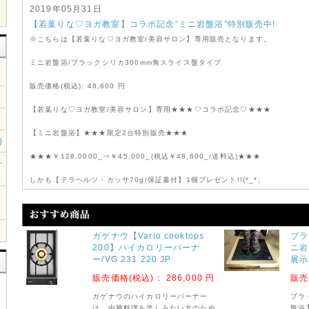
2019年05月31日
【若葉りな♡ヨガ教室】コラボ記念“ミニ岩盤浴”特別販売中!
※こちらは【若葉りな♡ヨガ教室/美容サロン】専用販売となります。
ミニ岩盤浴/ブラックシリカ300mm角スライス盤タイプ
販売価格(税込): 48,600 円
【若葉りな♡ヨガ教室/美容サロン】専用★★★♡コラボ記念♡★★★
【ミニ岩盤浴】★★★限定2台特別販売★★★
)
★★★￥128,0000_⇒￥45,000_(税込￥48,600_/送料込)★★★
子
しかも【テラヘルツ・カッサ70g/保証書付】1個プレゼント!!(*_*;
★★★【コラボレーション記念】今だけのチャンスです!!★★★
ガゲナウ【Vario cooktops
ブラ
200】ハイカロリーバーナ
ニ岩
オープンプライスの処、特別価格にて販売致します。【2台限定】
ー/VG 231 220 JP
展示
上級グレード;ブラックシリカ 【スライス盤タイプ】
販売価格(税込)：
286,000 円
販売
ガゲナウのハイカロリーバーナー
ブラ
2016年01月31日
は、中華料理を楽しみたい方のため
盤浴