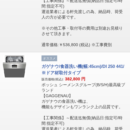
【工事関係】～配送迄無償(納品日:指定可/時
間:指定不可)
運送業者による軒先渡しの為、納品時、荷受
人の方が必要です。
※その他工事・取付等の費用は別途お見積り
させて頂きます。
通常価格:￥536,800 (税込) ※工事費別
オススメ
ガゲナウ/食器洗い機(幅:45cm)/DI 250 441/
※ドア材取付タイプ
382,800
円
販売価格(税込):
ボッシュ シーメンスグループ(B/S/H)最高級ブ
ランド
【GAGGENAU】
ガゲナウの食器洗い機は、
機能もデザインもワンランク上の品質です。
【工事関係】～配送迄無償(納品日:指定可/時
間:指定不可)
運送業者による軒先渡しの為、納品時、荷受