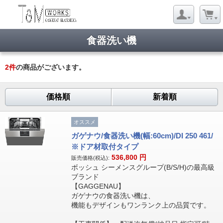
食器洗い機
2
件
の商品がございます。
価格順
新着順
オススメ
ガゲナウ/食器洗い機(幅:60cm)/DI 250 461/
※ドア材取付タイプ
536,800
円
販売価格(税込):
ボッシュ シーメンスグループ(B/S/H)の最高級
ブランド
【GAGGENAU】
ガゲナウの食器洗い機は、
機能もデザインもワンランク上の品質です。