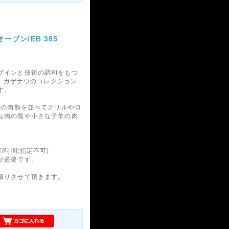
ブン/EB 385
ザインと技術の調和をもつ
5。ガゲナウのコレクション
す。
類の肉類を並べてグリルやロ
な肉の塊や小さな子羊の肉
/時間:指定不可)
が必要です。
積りさせて頂きます。