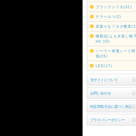
ブラックシリカ(32)
テラヘルツ(2)
若葉りな♡ヨガ教室(2
檜製品(よもぎ蒸し椅
etc.)(5)
ソーラー発電シート関
係(26)
LED(17)
当サイトについて
お問い合わせ
特定商取引法に基づく表記
プライバシーポリシー