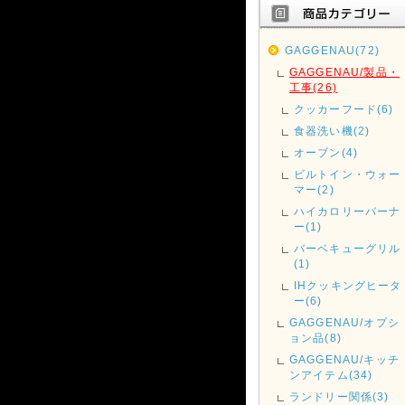
GAGGENAU(72)
GAGGENAU/製品・
工事(26)
クッカーフード(6)
食器洗い機(2)
オーブン(4)
ビルトイン・ウォー
マー(2)
ハイカロリーバーナ
ー(1)
バーベキューグリル
(1)
IHクッキングヒータ
ー(6)
GAGGENAU/オプシ
ョン品(8)
GAGGENAU/キッチ
ンアイテム(34)
ランドリー関係(3)