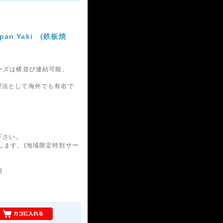
pan Yaki (鉄板焼
】シリーズは横並び連結可能。
の調理法として海外でも有名で
下さい。
します。(地域限定特別サー
別