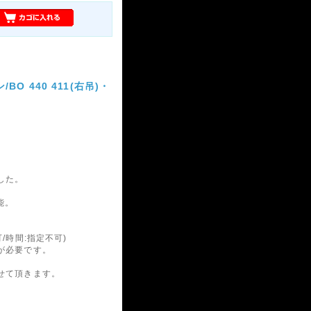
O 440 411(右吊)・
した。
能。
/時間:指定不可)
が必要です。
せて頂きます。