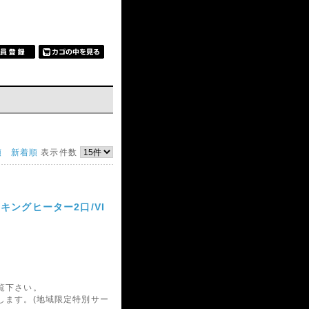
順
新着順
表示件数
Hクッキングヒーター2口/VI
覧下さい。
します。(地域限定特別サー