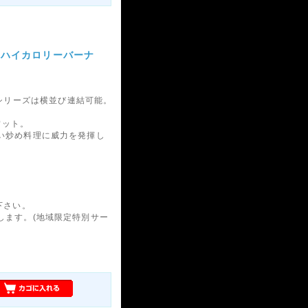
00】ハイカロリーバーナ
200】シリーズは横並び連結可能。
ワット。
い炒め料理に威力を発揮し
下さい。
します。(地域限定特別サー