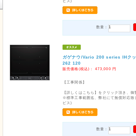
ビス)
数量：
ガゲナウ/Vario 200 series I
262 120
販売価格(税込)：
473,000
円
【工事関係】
【詳しくはこちら】をクリック頂き、御
※標準工事範囲迄、弊社にて無償対応致
ビス)
数量：