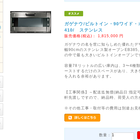
ガゲナウ/ビルトイン・90ワイド・オー
)
410/ ステンレス
販売価格(税込)：
1,815,000
円
子
ガゲナウの名を世に知らしめた優れたデ
幅90cmのステンレス製オーブンEB38
の中で最も大きいビルトインオーブンで
容量78リットルの広い庫内は、3〜4種
ーストするだけのスペースがあり、大き
を入れる余裕があります。
【工事関係】～配送迄無償(納品日:指定可
軒先渡しですので、納品時、荷受人の方
※その他工事・取付等の費用は別途お見
数量：