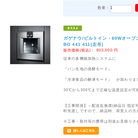
数量：
ガゲナウ/ビルトイン・60Wオーブン/B
BO 441 411(左吊)
販売価格(税込)：
803,000
円
従来の多機能加熱システムに
『パン生地の発酵モード』
『冷凍食品の解凍モード』 が加わりま
30℃から300℃まで正確な温度設定が可
【工事関係】～配送迄無償(納品日:指定可
軒先渡しですので、納品時、荷受人の方
※工事・取付等の費用は別途お見積りさ