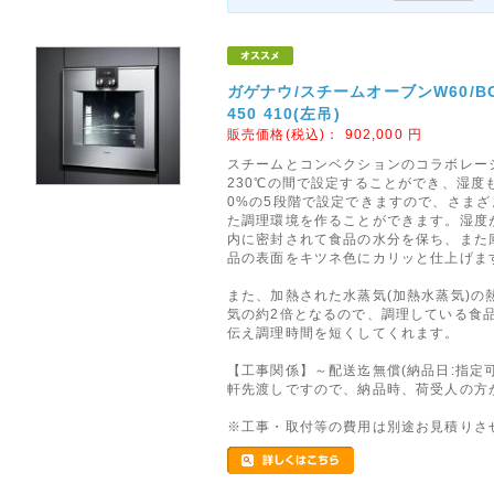
ガゲナウ/スチームオーブンW60/BO 
450 410(左吊)
販売価格(税込)：
902,000
円
スチームとコンベクションのコラボレーシ
230℃の間で設定することができ、湿度も10
0%の5段階で設定できますので、さま
た調理環境を作ることができます。湿度
内に密封されて食品の水分を保ち、また
品の表面をキツネ色にカリッと仕上げま
また、加熱された水蒸気(加熱水蒸気)の
気の約2倍となるので、調理している食
伝え調理時間を短くしてくれます。
【工事関係】～配送迄無償(納品日:指定可
軒先渡しですので、納品時、荷受人の方
※工事・取付等の費用は別途お見積りさ