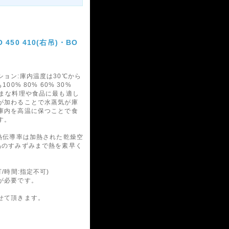
450 410(右吊)・BO
ョン:庫内温度は30℃から
0% 80% 60% 30%
ざまな料理や食品に最も適し
が加わることで水蒸気が庫
庫内を高温に保つことで食
す。
熱伝導率は加熱された乾燥空
品のすみずみまで熱を素早く
/時間:指定不可)
が必要です。
せて頂きます。