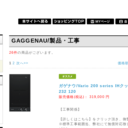
GAGGENAU/製品・工事
26件
の商品がございます。
1
2
次へ>>
価格
ガゲナウ/Vario 200 series I
232 120
販売価格(税込)：
319,000
円
【工事関係】
【詳しくはこちら】をクリック頂き、御
※標準工事範囲迄、弊社にて無償対応致