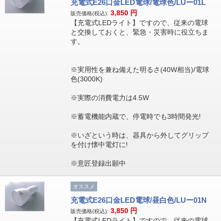
充電式E26口金LED電球/電球色/LUー01L
3,850
円
販売価格(税込):
【充電式LEDライト】ですので、従来の電球
と交換しておくと、緊急・災害時に役立ちま
す。
※実用性を兼ね備えた明るさ(40W相当)/電球
色(3000K)
※実際の消費電力は4.5W
※蓄電機能内蔵で、停電時でも3時間発光!
※いざという時は、器具から外してグリップ
を付け懐中電灯に!
※意匠登録出願中
オススメ
充電式E26口金LED電球/昼白色/LUー01N
3,850
円
販売価格(税込):
【充電式LEDライト】ですので、従来の電球