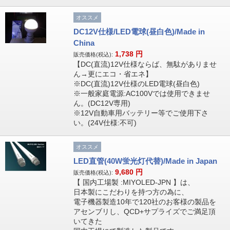
オススメ
DC12V仕様/LED電球(昼白色)/Made in
China
1,738
円
販売価格(税込):
【DC(直流)12V仕様ならば、無駄がありませ
ん→更にエコ・省エネ】
※DC(直流)12V仕様のLED電球(昼白色)
※一般家庭電源:AC100Vでは使用できませ
ん。(DC12V専用)
※12V自動車用バッテリー等でご使用下さ
い。(24V仕様:不可)
オススメ
LED直管(40W蛍光灯代替)/Made in Japan
9,680
円
販売価格(税込):
【 国内工場製 :MIYOLED-JPN 】は、
日本製にこだわりを持つ方の為に、
電子機器製造10年で120社のお客様の製品を
アセンブリし、QCD+サプライズでご満足頂
いてきた