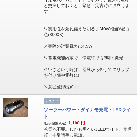
と交換しておくと、緊急・災害時に役立ちま
す。
※実用性を兼ね備えた明るさ(40W相当)/昼白
色(6000K)
※実際の消費電力は4.5W
※蓄電機能内蔵で、停電時でも3時間発光!
※いざという時は、器具から外してグリップ
を付け懐中電灯に!
※意匠登録出願中
オススメ
ソーラーパワー・ダイナモ充電・LEDライ
ト
1,100
円
販売価格(税込):
乾電池不要。しかも明るい3LEDライト。常備
灯・非常時等に最適。