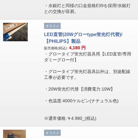
・水銀灯と同様の口金規格E39を採用!水銀灯
との交換が容易。
オススメ
LED直管(20Wグローtype蛍光灯代替)/
【PHILIPS】製品
4,180
円
販売価格(税込):
・グロータイプ蛍光灯器具用【LED直管/専用
ダミーグロー付】
・グロータイプ蛍光灯器具以外は、別途配線
工事が必要です。
・20W蛍光灯代替【消費電力:10W】
・色温度:4000ケルビン(ナチュラル色)
※通常価格:￥4.980_(税込)
オススメ