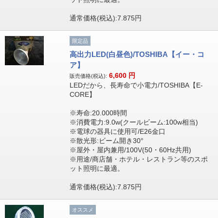
通常価格(税込):7.875円
限定品
高出力LED(白昼色)/TOSHIBA【イー・コ
ア】
6,600
円
販売価格(税込):
LEDだから、長寿命で小電力/TOSHIBA【E-
CORE】
※寿命:20.000時間
※消費電力:9.0w(クールビーム:100w相当)
※電球の器具に使用可/E26金口
※散光形:ビーム開き30°
※屋外・屋内兼用/100V(50・60Hz共用)
※用途/商店舗・ホテル・レストラン等のスポ
ット照明に最適。
通常価格(税込):7.875円
オススメ