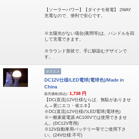
【ソーラーパワー】【ダイナモ発電】 2WAY
充電なので、便利で安心です。
※太陽光がない場合(夜間等)は、ハンドルを回
して充電できます。
※ラウンド形状で、手に馴染むデザインで
す。
オススメ
DC12V仕様/LED電球(電球色)/Made in
China
1,738
円
販売価格(税込):
【DC(直流)12V仕様ならば、無駄がありませ
ん→更にエコ・省エネ】
※DC(直流)12V仕様のLED電球(電球色)
※一般家庭電源:AC100Vでは使用できませ
ん。(DC12V専用)
※12V自動車用バッテリー等でご使用下さ
い。(24V仕様:不可)