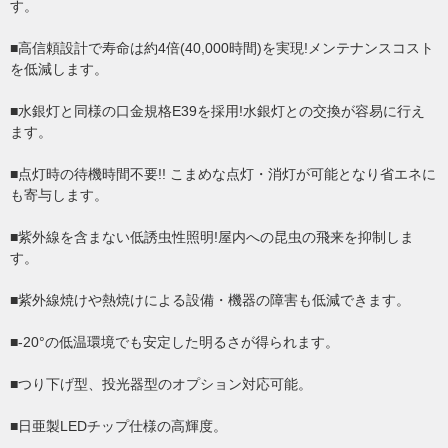
す。
■高信頼設計で寿命は約4倍(40,000時間)を実現!メンテナンスコスト
を低減します。
■水銀灯と同様の口金規格E39を採用!水銀灯との交換が容易に行え
ます。
■点灯時の待機時間不要!! こまめな点灯・消灯が可能となり省エネに
も寄与します。
■紫外線を含まない低誘虫性照明!屋内への昆虫の飛来を抑制しま
す。
■紫外線焼けや熱焼けによる設備・機器の障害も低減できます。
■-20°の低温環境でも安定した明るさが得られます。
■つり下げ型、投光器型のオプション対応可能。
■日亜製LEDチップ仕様の高輝度。