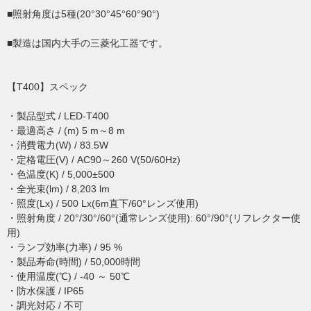
■照射角度は5種(20°30°45°60°90°)
■製造は国内大手の三菱化工器です。
【T400】スペック
・製品型式 / LED-T400
・最適高さ / (m) 5 m～8 m
・消費電力(W) / 83.5W
・定格電圧(V) / AC90～260 V(50/60Hz)
・色温度(K) / 5,000±500
・全光束(lm) / 8,203 lm
・照度(Lx) / 500 Lx(6m直下/60°レンズ使用)
・照射角度 / 20°/30°/60°(通常レンズ使用): 60°/90°(リフレクター使
用)
・ランプ効率(力率) / 95 %
・製品寿命(時間) / 50,000時間
・使用温度(℃) / ‐40 ～ 50℃
・防水保護 / IP65
・調光対応 / 不可