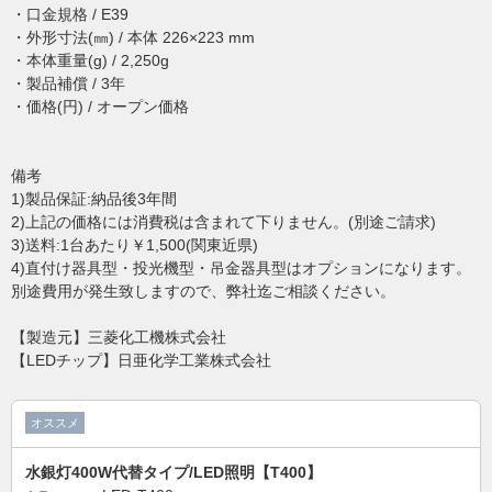
・口金規格 / E39
・外形寸法(㎜) / 本体 226×223 mm
・本体重量(g) / 2,250g
・製品補償 / 3年
・価格(円) / オープン価格
備考
1)製品保証:納品後3年間
2)上記の価格には消費税は含まれて下りません。(別途ご請求)
3)送料:1台あたり￥1,500(関東近県)
4)直付け器具型・投光機型・吊金器具型はオプションになります。
別途費用が発生致しますので、弊社迄ご相談ください。
【製造元】三菱化工機株式会社
【LEDチップ】日亜化学工業株式会社
オススメ
水銀灯400W代替タイプ/LED照明【T400】