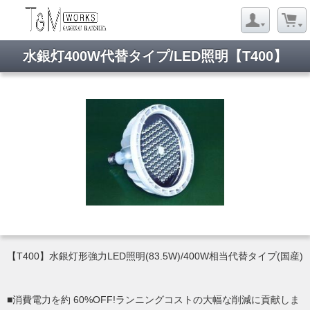
水銀灯400W代替タイプ/LED照明【T400】
【T400】水銀灯形強力LED照明(83.5W)/400W相当代替タイプ(国産)
■消費電力を約 60%OFF!ランニングコストの大幅な削減に貢献しま