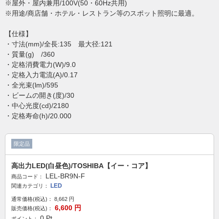
※屋外・屋内兼用/100V(50・60Hz共用)
※用途/商店舗・ホテル・レストラン等のスポット照明に最適。
【仕様】
・寸法(mm)/全長:135 最大径:121
・質量(g) /360
・定格消費電力(W)/9.0
・定格入力電流(A)/0.17
・全光束(lm)/595
・ビームの開き(度)/30
・中心光度(cd)/2180
・定格寿命(h)/20.000
限定品
高出力LED(白昼色)/TOSHIBA【イー・コア】
LEL-BR9N-F
商品コード：
LED
関連カテゴリ：
通常価格(税込)：
8,662
円
6,600
円
販売価格(税込)：
0
Pt
ポイント：