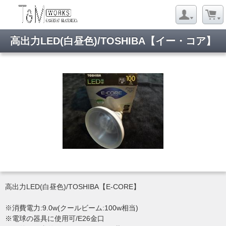
高出力LED(白昼色)/TOSHIBA【イー・コア】
高出力LED(白昼色)/TOSHIBA【E-CORE】
※消費電力:9.0w(クールビーム:100w相当)
※電球の器具に使用可/E26金口