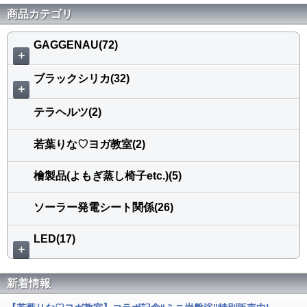
商品カテゴリ
GAGGENAU(72)
＋
ブラックシリカ(32)
＋
テラヘルツ(2)
若葉りな♡ヨガ教室(2)
檜製品(よもぎ蒸し椅子etc.)(5)
ソーラー発電シート関係(26)
LED(17)
＋
新着情報