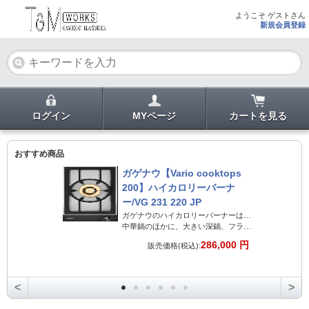
ようこそ ゲストさん
新規会員登録
ログイン
MYページ
カートを見る
おすすめ商品
ガゲナウ【Vario cooktops
200】ハイカロリーバーナ
ー/VG 231 220 JP
ガゲナウのハイカロリーバーナーは、中華料理を楽しみたい方のために開発された高出力バーナーです。
中華鍋のほかに、大きい深鍋、フランパンにも適しています。
286,000 円
販売価格(税込):
巨大なガス・バーナーは最高出力6キロワットで、3連のバーナーで構成されています。
中華料理の仕上がりの決め手になる素早い炒め料理に威力を発揮します。
<
>