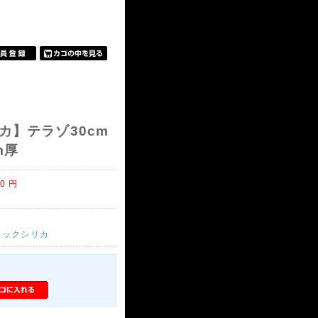
カ】テラゾ30cm
m厚
00
円
ラックシリカ