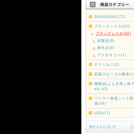
GAGGENAU(72)
ブラックシリカ(32)
ブラックシリカ(32)
岩盤浴(8)
神天石(6)
アクセサリー(1)
テラヘルツ(2)
若葉りな♡ヨガ教室(2
檜製品(よもぎ蒸し椅
etc.)(5)
ソーラー発電シート関
係(26)
LED(17)
当サイトについて