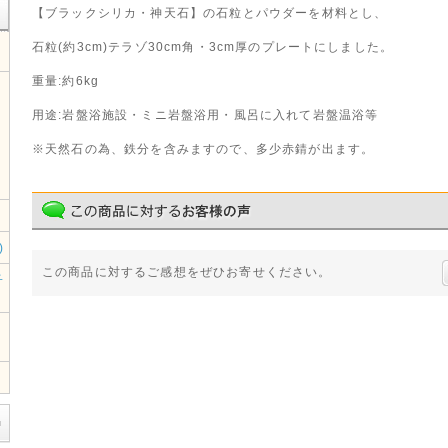
【ブラックシリカ・神天石】の石粒とパウダーを材料とし、
石粒(約3cm)テラゾ30cm角・3cm厚のプレートにしました。
重量:約6kg
用途:岩盤浴施設・ミニ岩盤浴用・風呂に入れて岩盤温浴等
※天然石の為、鉄分を含みますので、多少赤錆が出ます。
)
この商品に対するご感想をぜひお寄せください。
子