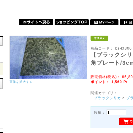
商品コード：
bs-kt300
【ブラックシリ
角プレート/3c
販売価格(税込)：
85,8
ポイント：
1,560
Pt
画像を拡大する
関連カテゴリ：
ブラックシリカ
>
ブ
数量：