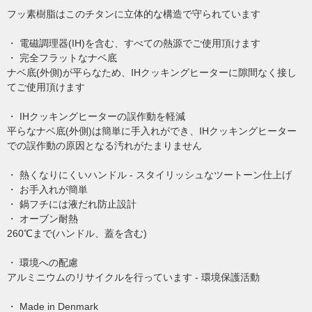
フッ素樹脂はこのチタンに立体的な構造で守られています
・ 電磁調理器(IH)を含む、すべての熱源でご使用頂けます
・ 完全フラットなナベ底
ナベ底(外側)が平らなため、IHクッキングヒーターに隙間なく接し
てご使用頂けます
・ IHクッキングヒーターの誤作動を軽減
平らなナベ底(外側)は簡単に手入れができ、IHクッキングヒーター
での誤作動の原因となる汚れがたまりません
・ 熱くなりにくいハンドル - スタイリッシュなツートーン仕上げ
・ お手入れが簡単
・ 鍋フチには液だれ防止設計
・ オーブン耐熱
260℃まで(ハンドル、蓋を含む)
・ 環境への配慮
アルミニウムのリサイクルを行っています - 環境保護活動
・ Made in Denmark