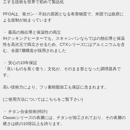
工する技術を世界で初めて製品化
PFOAは、発ガン・不妊の原因となる有害物質で、米国では政府に
よる規制が始まっています
・ 最高の熱伝導と保温性の両立
IHクッキングヒーターでも、スキャンパンならではの熱伝導と保温
性を高次元で両立させるため、CTXシリーズにはアルミニウムを含
む、全面7層構造が採用されました
・ 安心の10年保証
「良いものを長く使う」文化が、そのまま形となった調理器具で
す。
高い技術力により、フッ素樹脂加工も保証に含まれます。
(ご使用方法についてはこちらをご覧下さい)
・ チタン合金技術(特許)
Classicシリーズの表層には、チタンが加工されており、その表層の
硬さは鉄の10倍以上を誇ります。