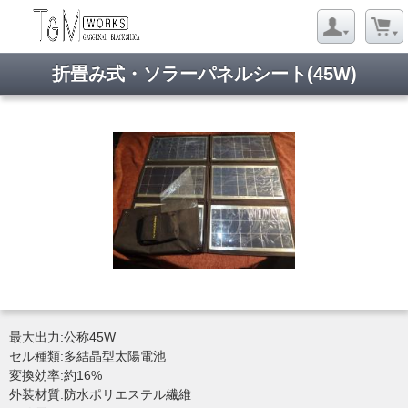
折畳み式・ソラーパネルシート(45W)
最大出力:公称45W
セル種類:多結晶型太陽電池
変換効率:約16%
外装材質:防水ポリエステル繊維