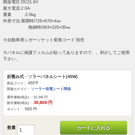
開放電圧:DC21.6V
最大電流:2.0A
重量 :2.0kg
外形寸法:展開時/725×670×4㎜
格納時/363×225×30㎜
※自動車用シガーソケット変換コード:別売
※パネルに保護フィルムが貼ってありますので、、剥がしてご使用
下さい。
折畳み式・ソラーパネルシート(45W)
45FP
商品コード：
ソーラー発電シート関係
関連カテゴリ：
通常価格(税込)：
32,340
円
30,800
円
販売価格(税込)：
560
Pt
ポイント：
数量
カートに入れる